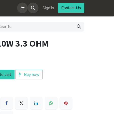
Sign in
Contact Us
 10W 3.3 OHM
o cart
Buy now