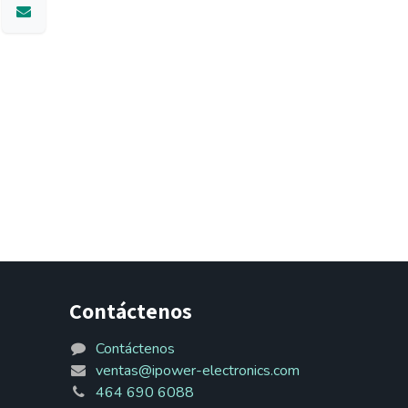
Contáctenos
Contáctenos
ventas@ipower-electronics.com
464 690 6088