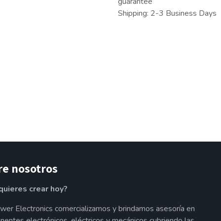
guarantee
Shipping: 2-3 Business Days
re nosotros
quieres crear hoy?
wer Electronics comercializamos y brindamos asesoría en
entes electrónicos, eléctricos y mecánicos cubriendo las