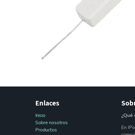
Enlaces
Sob
Inicio
¿Qué 
Sobre nosotros
En IPo
Productos
compon