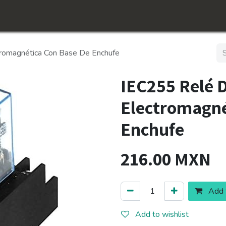
Inicio
Shop
Conócenos​
Jobs
romagnética Con Base De Enchufe
IEC255 Relé 
Electromagné
Enchufe
216.00
MXN
Add t
Add to wishlist