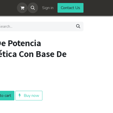
Sign in
Contact Us
De Potencia
tica Con Base De
o cart
Buy now