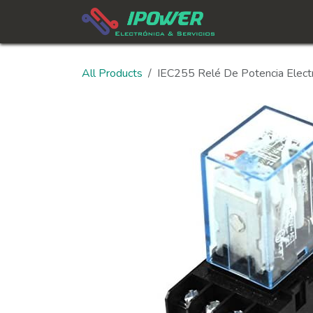
Skip to Content
All Products
IEC255 Relé De Potencia Elect