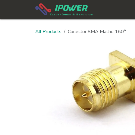
Skip to Content
All Products
Conector SMA Macho 180°