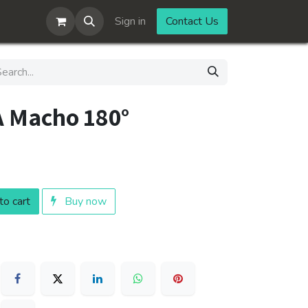
Sign in
Contact Us
 Macho 180°
o cart
Buy now