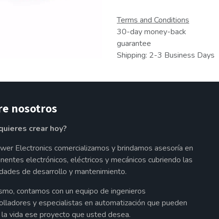
Terms and Conditions
30-day money-back
guarantee
Shipping: 2-3 Business Days
re nosotros
quieres crear hoy?
wer Electronics comercializamos y brindamos asesoría en
entes electrónicos, eléctricos y mecánicos cubriendo las
dades de desarrollo y mantenimiento.
smo, contamos con un equipo de ingenieros
olladores y especialistas en automatización que pueden
a la vida ese proyecto que usted desea.