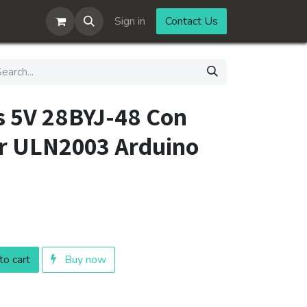
Sign in
Contact Us
s 5V 28BYJ-48 Con
r ULN2003 Arduino
o cart
Buy now