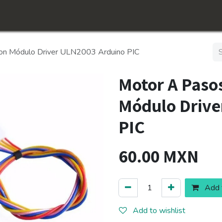
Inicio
Shop
Conócenos​
Jobs
on Módulo Driver ULN2003 Arduino PIC
Motor A Paso
Módulo Drive
PIC
60.00
MXN
Add t
Add to wishlist