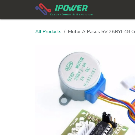
Skip to Content
All Products
Motor A Pasos 5V 28BYJ-48 C