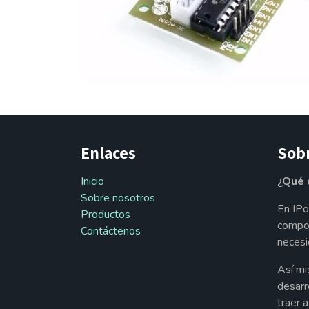
Enlaces
Sob
Inicio
¿Qué 
Sobre nosotros
En IPo
Productos
compon
Contáctenos
necesi
Así mi
desarr
traer 