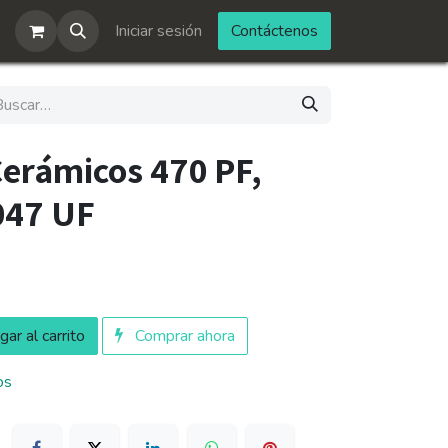
Iniciar sesión
Contáctenos
Cerámicos 470 PF,
047 UF
ar al carrito
Comprar ahora
os