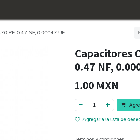
icio
Tienda
Conócenos​
Empleos
 470 PF, 0.47 NF, 0.00047 UF
Capacitores 
0.47 NF, 0.00
1.00
MXN
Agreg
Agregar a la lista de dese
Términos y condiciones