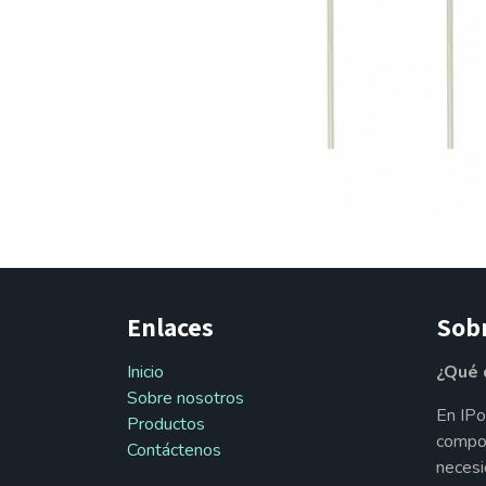
Enlaces
Sob
Inicio
¿Qué 
Sobre nosotros
En IPo
Productos
compon
Contáctenos
necesi