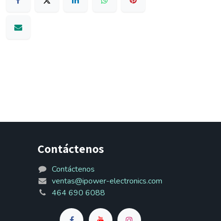
Contáctenos
Contáctenos
ventas@ipower-electronics.com
464 690 6088