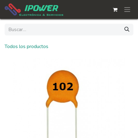
Ir al contenido
Todos los productos