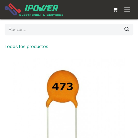
Ir al contenido
Todos los productos