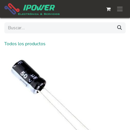
Ir al contenido
Todos los productos