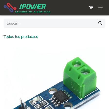
Ir al contenido
Todos los productos