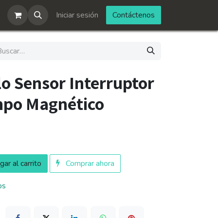
Iniciar sesión
Contáctenos
o Sensor Interruptor
mpo Magnético
ar al carrito
Comprar ahora
os