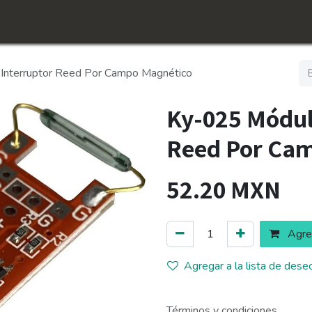
icio
Tienda
Conócenos​
Empleos
Interruptor Reed Por Campo Magnético
Ky-025 Módul
Reed Por Ca
52.20
MXN
Agreg
Agregar a la lista de dese
Términos y condiciones