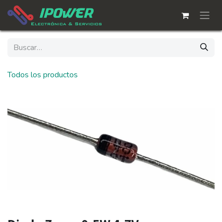
Ir al contenido
Todos los productos