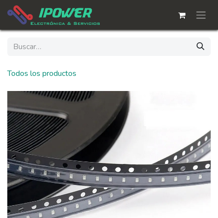
Ir al contenido
Todos los productos