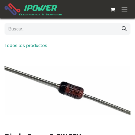
Ir al contenido
Todos los productos