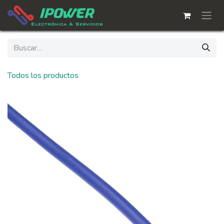
Ir al contenido
Todos los productos