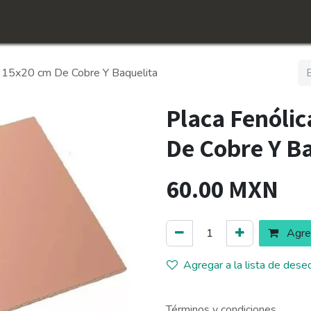
icio
Tienda
Conócenos​
Empleos
a 15x20 cm De Cobre Y Baquelita
Placa Fenóli
De Cobre Y B
60.00
MXN
Agreg
Agregar a la lista de dese
Términos y condiciones