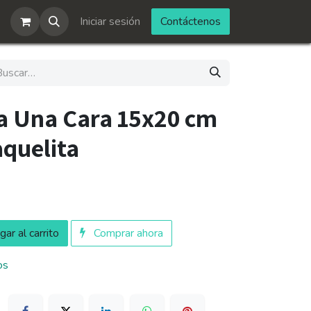
Iniciar sesión
Contáctenos
ca Una Cara 15x20 cm
aquelita
ar al carrito
Comprar ahora
os