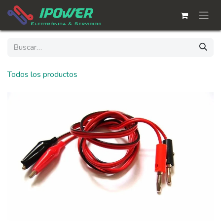
Ir al contenido
Todos los productos