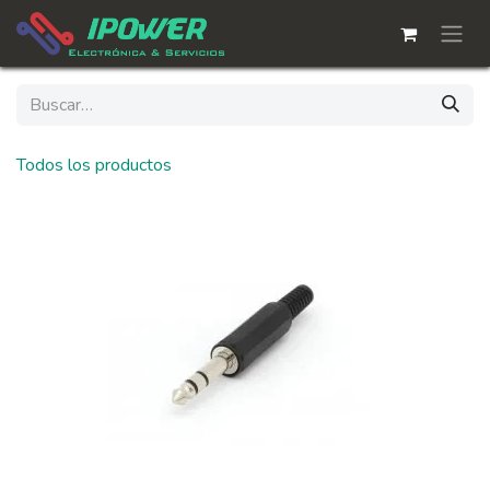
Ir al contenido
Todos los productos