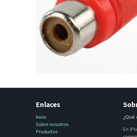
Enlaces
Sob
Inicio
¿Qué 
Sobre nosotros
En IPo
Productos
compon