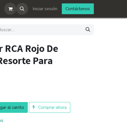
Iniciar sesión
Contáctenos
r RCA Rojo De
Resorte Para
ar al carrito
Comprar ahora
os