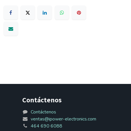
Contáctenos
Contáctenos
ventas@ipower-electronics.com
464 690 6088