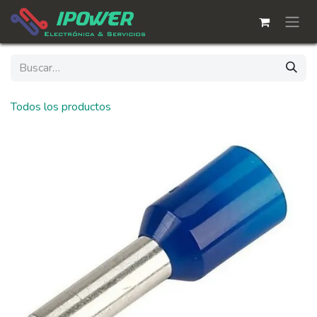
Ir al contenido
Todos los productos