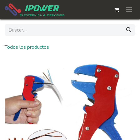
Ir al contenido
Todos los productos