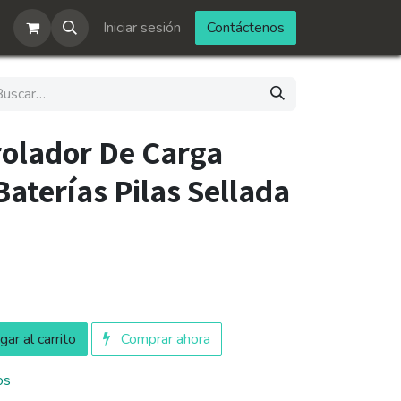
Iniciar sesión
Contáctenos
olador De Carga
aterías Pilas Sellada
ar al carrito
Comprar ahora
os