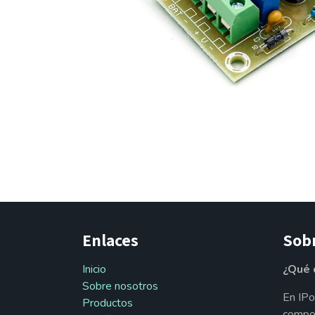
Enlaces
Sob
Inicio
¿Qué 
Sobre nosotros
En IPo
Productos
compon