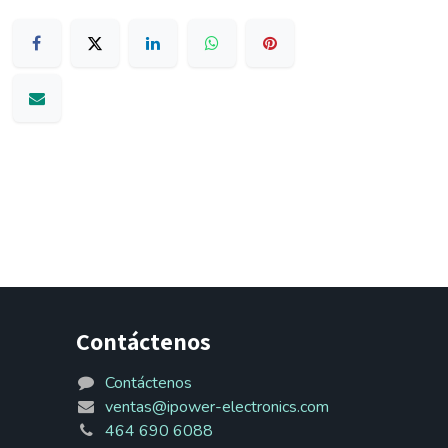
Contáctenos
Contáctenos
ventas@ipower-electronics.com
464 690 6088