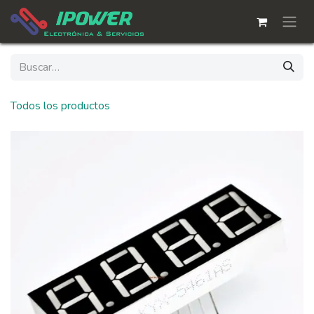
Ir al contenido
Todos los productos