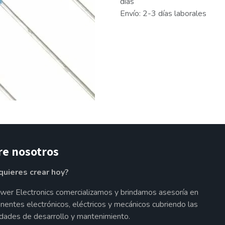
días
Envío: 2-3 días laborales
re nosotros
quieres crear hoy?
wer Electronics comercializamos y brindamos asesoría en
entes electrónicos, eléctricos y mecánicos cubriendo las
dades de desarrollo y mantenimiento.