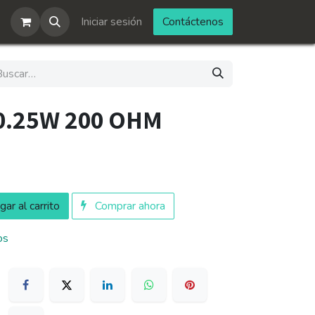
Iniciar sesión
Contáctenos
 0.25W 200 OHM
ar al carrito
Comprar ahora
os