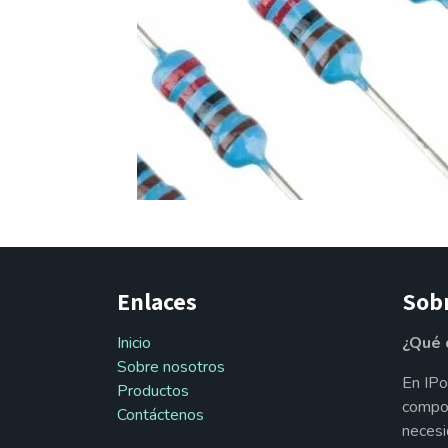
Enlaces
Sob
Inicio
¿Qué 
Sobre nosotros
En IPo
Productos
compon
Contáctenos
necesi