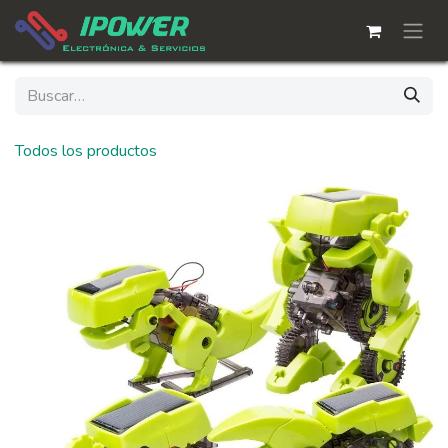
Ir al contenido
Todos los productos