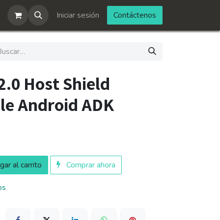
Iniciar sesión
Contáctenos
.0 Host Shield
le Android ADK
ar al carrito
Comprar ahora
os