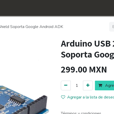
icio
Tienda
Conócenos​
Empleos
Shield Soporta Google Android ADK
Arduino USB 2
Soporta Goog
299.00
MXN
Agreg
Agregar a la lista de dese
Términos y condiciones