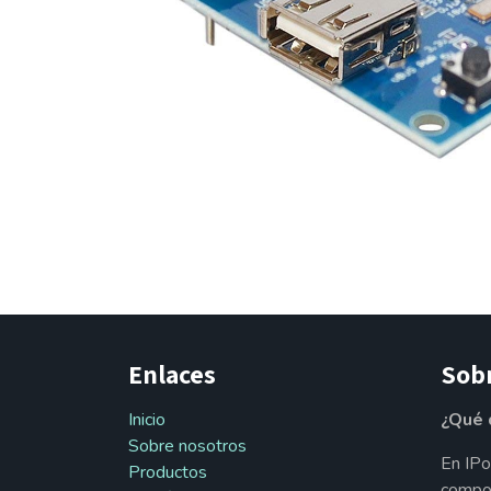
Enlaces
Sob
Inicio
¿Qué 
Sobre nosotros
En IPo
Productos
compon