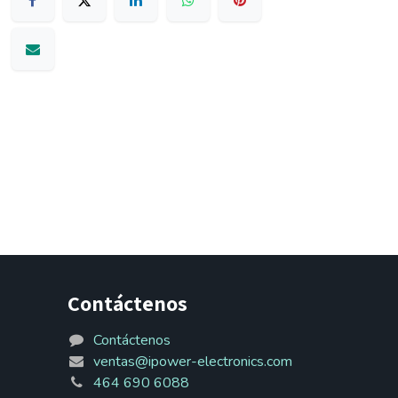
Contáctenos
Contáctenos
ventas@ipower-electronics.com
464 690 6088