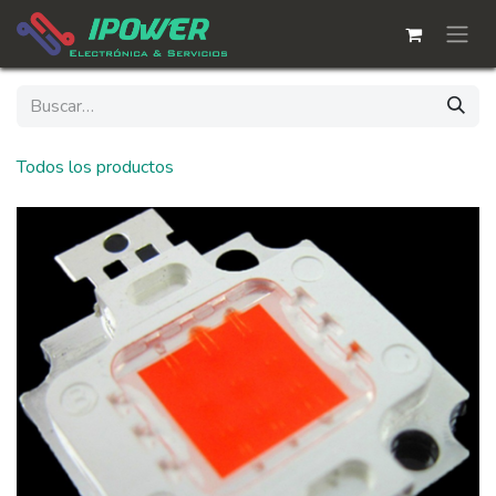
Ir al contenido
Todos los productos