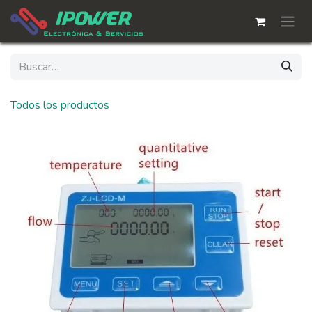
Ir al contenido
Todos los productos