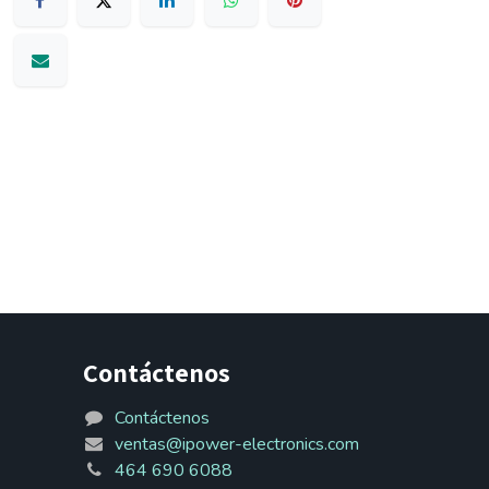
Contáctenos
Contáctenos
ventas@ipower-electronics.com
464 690 6088