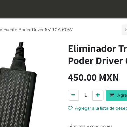
icio
Tienda
Conócenos​
Empleos
dor Fuente Poder Driver 6V 10A 60W
Eliminador T
Poder Driver
450.00
MXN
Agreg
Agregar a la lista de dese
Términos y condiciones