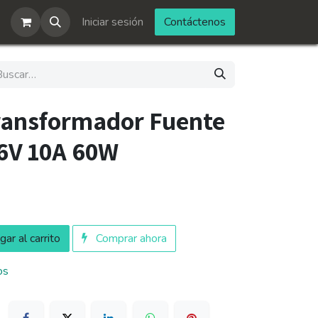
Iniciar sesión
Contáctenos
ransformador Fuente
 6V 10A 60W
ar al carrito
Comprar ahora
os