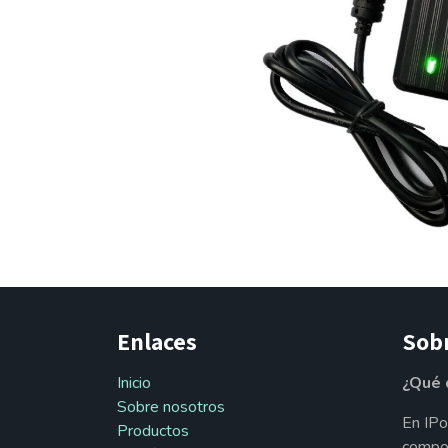
Enlaces
Sob
Inicio
¿Qué 
Sobre nosotros
En IPo
Productos
compon