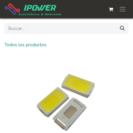
Ir al contenido
Todos los productos