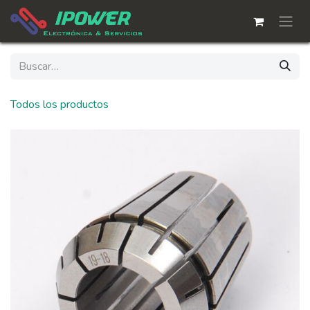
Ir al contenido
Todos los productos