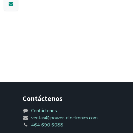
Contáctenos
Contáctenos
ventas@ipower-electronics.com
464 690 6088