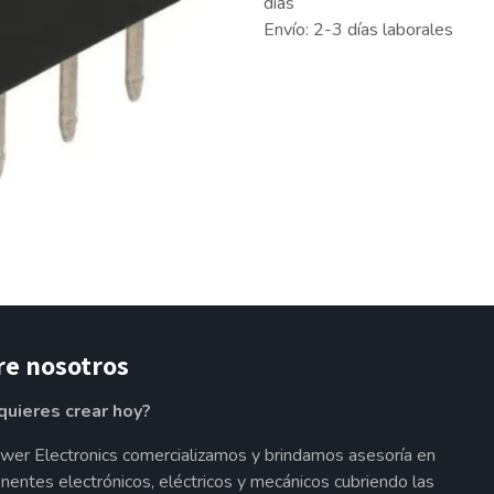
días
Envío: 2-3 días laborales
re nosotros
quieres crear hoy?
wer Electronics comercializamos y brindamos asesoría en
entes electrónicos, eléctricos y mecánicos cubriendo las