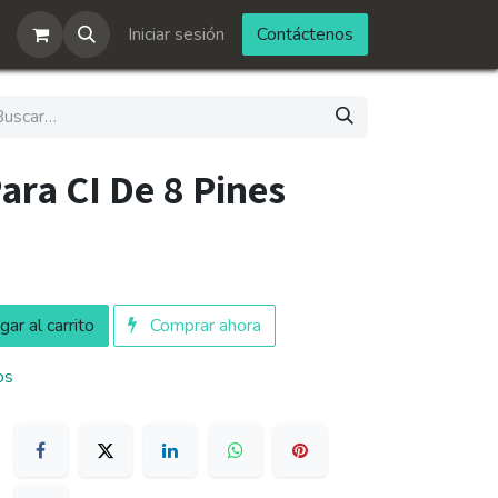
Iniciar sesión
Contáctenos
ara CI De 8 Pines
ar al carrito
Comprar ahora
os