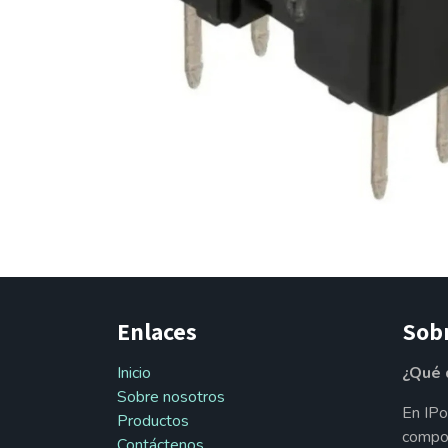
Enlaces
Sob
Inicio
¿Qué 
Sobre nosotros
En IPo
Productos
compon
Contáctenos