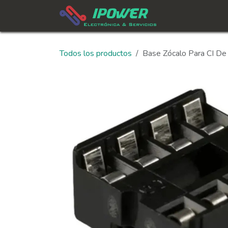
Ir al contenido
In
Todos los productos
Base Zócalo Para CI De