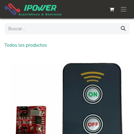
Ir al contenido
Todos los productos