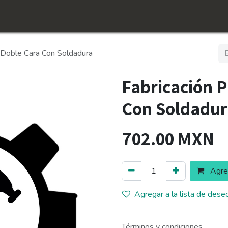
icio
Tienda
Conócenos​
Empleos
Doble Cara Con Soldadura
Fabricación 
Con Soldadur
702.00
MXN
Agreg
Agregar a la lista de dese
Términos y condiciones