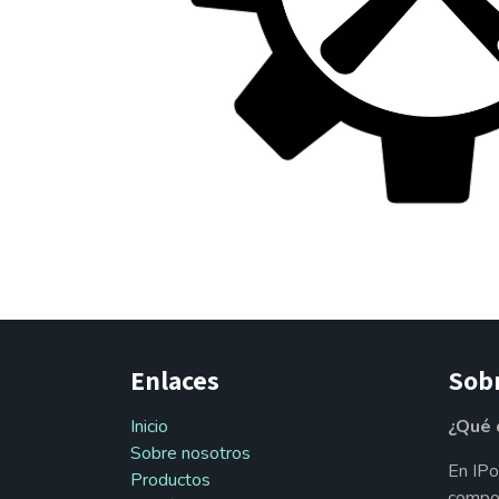
Enlaces
Sob
Inicio
¿Qué 
Sobre nosotros
En IPo
Productos
compon