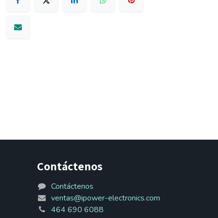
Contáctenos
Contáctenos
ventas@ipower-electronics.com
464 690 6088