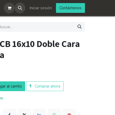
Iniciar sesión
Contáctenos
PCB 16x10 Doble Cara
a
ar al carrito
Comprar ahora
os