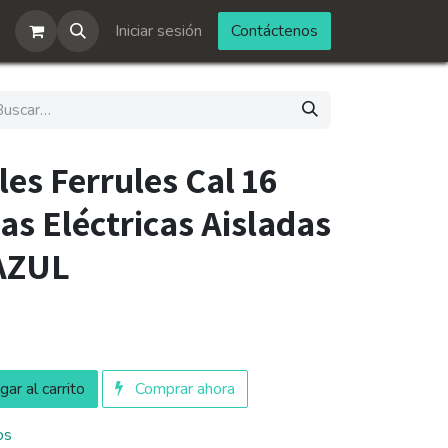
Iniciar sesión
Contáctenos
es Ferrules Cal 16
as Eléctricas Aisladas
 AZUL
ar al carrito
Comprar ahora
os