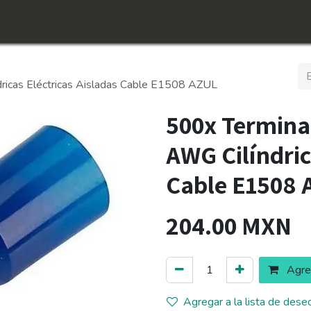
icio
Tienda
Conócenos​
Empleos
dricas Eléctricas Aisladas Cable E1508 AZUL
500x Terminal
AWG Cilíndric
Cable E1508
204.00
MXN
Agreg
Agregar a la lista de dese