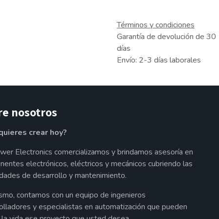
Términos y condiciones
Garantía de devolución de 30
días
Envío: 2-3 días laborales
re nosotros
quieres crear hoy?
wer Electronics comercializamos y brindamos asesoría en
entes electrónicos, eléctricos y mecánicos cubriendo las
dades de desarrollo y mantenimiento.
smo, contamos con un equipo de ingenieros
olladores y especialistas en automatización que pueden
a la vida ese proyecto que usted desea.