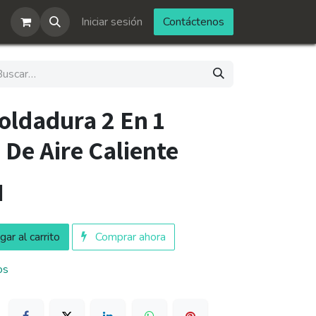
Iniciar sesión
Contáctenos
oldadura 2 En 1
 De Aire Caliente
N
ar al carrito
Comprar ahora
os