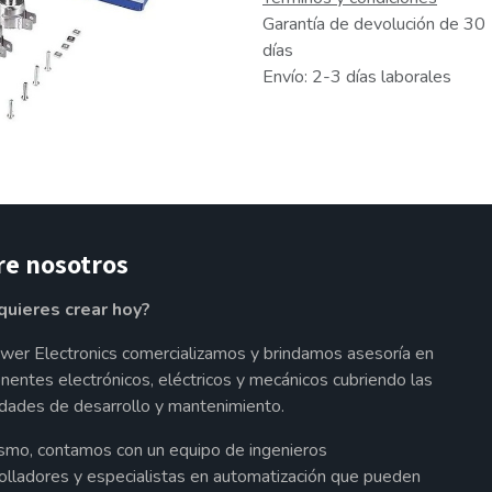
Garantía de devolución de 30
días
Envío: 2-3 días laborales
re nosotros
quieres crear hoy?
wer Electronics comercializamos y brindamos asesoría en
entes electrónicos, eléctricos y mecánicos cubriendo las
dades de desarrollo y mantenimiento.
smo, contamos con un equipo de ingenieros
olladores y especialistas en automatización que pueden