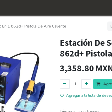
icio
Tienda
Conócenos​
Empleos
2 En 1 862d+ Pistola De Aire Caliente
Estación De S
862d+ Pistola
3,358.80
MX
Agreg
Agregar a la lista de dese
Términos y condiciones