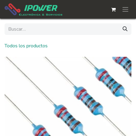
Ir al contenido
Todos los productos