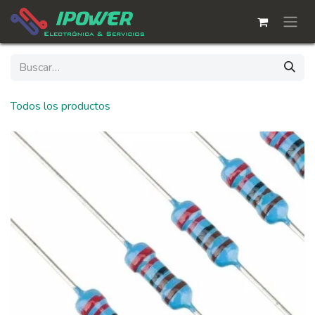
Ir al contenido
Todos los productos