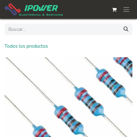
Ir al contenido
Todos los productos