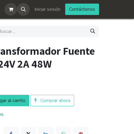
Iniciar sesión
Contáctenos
ransformador Fuente
 24V 2A 48W
ar al carrito
Comprar ahora
os