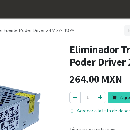
icio
Tienda
Conócenos​
Empleos
dor Fuente Poder Driver 24V 2A 48W
Eliminador T
Poder Driver
264.00
MXN
Agreg
Agregar a la lista de dese
Términos y condiciones