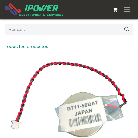
Ir al contenido
Todos los productos