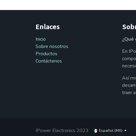
Enlaces
Sob
Inicio
¿Qué 
Sobre nosotros
En IPo
Productos
compon
Contáctenos
necesi
Así mi
desarr
traer 
IPower Electronics 2023
Español (MX)