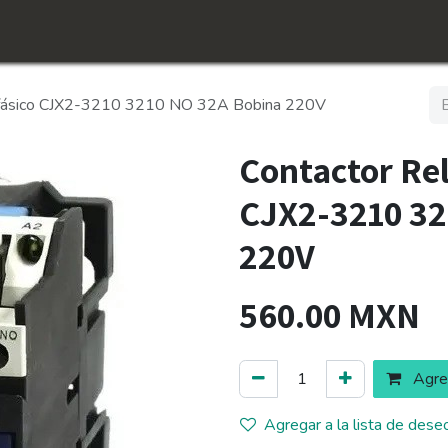
icio
Tienda
Conócenos​
Empleos
rifásico CJX2-3210 3210 NO 32A Bobina 220V
Contactor Rel
CJX2-3210 32
220V
560.00
MXN
Agreg
Agregar a la lista de dese