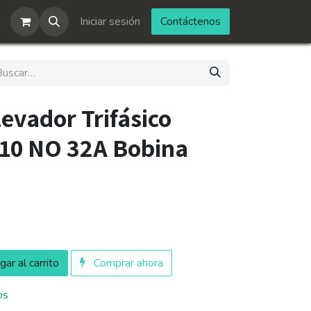
Iniciar sesión
Contáctenos
evador Trifásico
10 NO 32A Bobina
ar al carrito
Comprar ahora
os