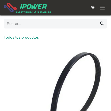
Ir al contenido
Todos los productos