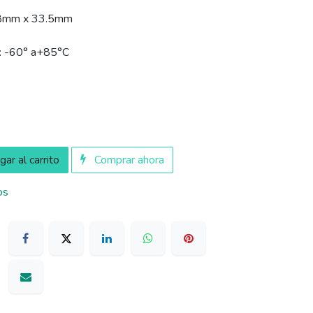
8mm x 33.5mm
-60° a+85°C
ar al carrito
Comprar ahora
os