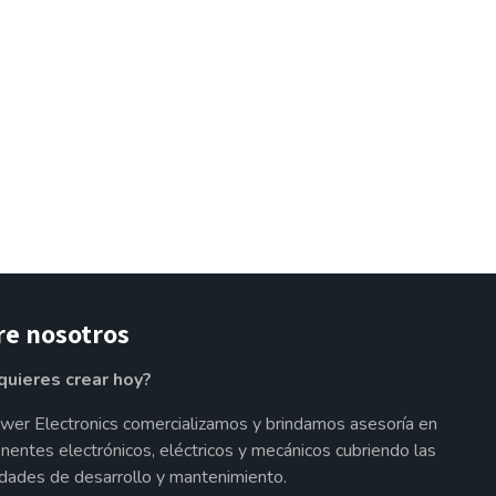
re nosotros
quieres crear hoy?
wer Electronics comercializamos y brindamos asesoría en
entes electrónicos, eléctricos y mecánicos cubriendo las
dades de desarrollo y mantenimiento.