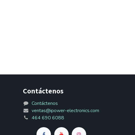
Contáctenos
Contáctenos
ventas@ipower-electronics.com
464 690 6088