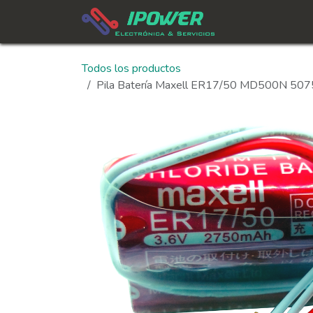
Ir al contenido
In
Todos los productos
Pila Batería Maxell ER17/50 MD500N 507