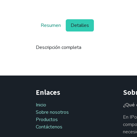
Resumen
Detalles
Descripción completa
Enlaces
Sob
Inicio
¿Qué 
Sobre nosotros
En IPo
Productos
compon
Contáctenos
necesi