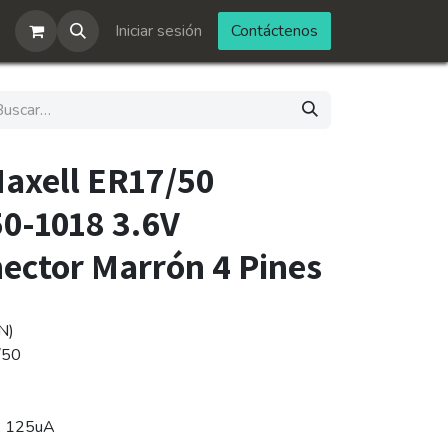
Iniciar sesión
Contáctenos
Maxell ER17/50
0-1018 3.6V
ctor Marrón 4 Pines
N)
/50
 125uA