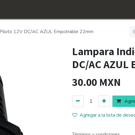
icio
Tienda
Conócenos​
Empleos
z Piloto 12V DC/AC AZUL Empotrable 22mm
Lampara Indi
DC/AC AZUL 
30.00
MXN
Agreg
Agregar a la lista de dese
Términos y condiciones