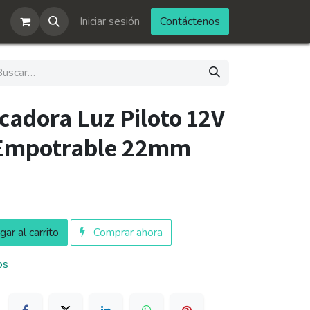
Iniciar sesión
Contáctenos
cadora Luz Piloto 12V
Empotrable 22mm
ar al carrito
Comprar ahora
os