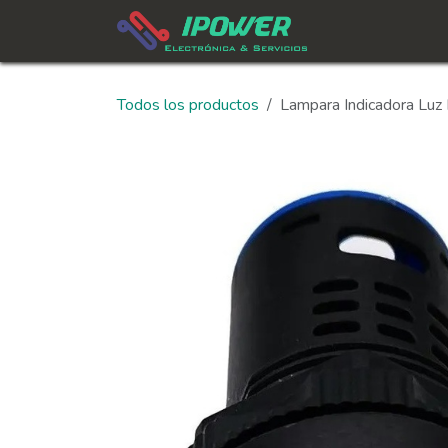
Ir al contenido
In
Todos los productos
Lampara Indicadora Lu