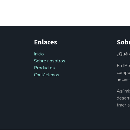
Enlaces
Sob
Inicio
¿Qué 
Sobre nosotros
En IPo
Productos
compon
Contáctenos
necesi
Así mi
desarr
traer 