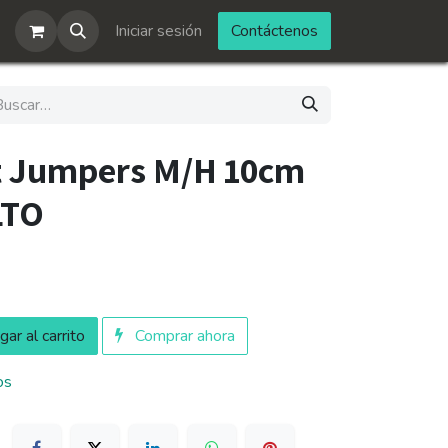
Iniciar sesión
Contáctenos
t Jumpers M/H 10cm
LTO
ar al carrito
Comprar ahora
os