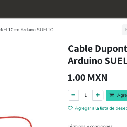
icio
Tienda
Conócenos​
Empleos
 M/H 10cm Arduino SUELTO
Cable Dupon
Arduino SUE
1.00
MXN
Agreg
Agregar a la lista de dese
Términos y condiciones