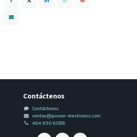
Contáctenos
Contáctenos
ventas@ipower-electronics.com
464 690 6088