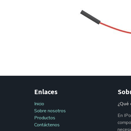
Enlaces
Sob
Inicio
¿Qué 
Sobre nosotros
En IPo
Productos
compon
Contáctenos
necesi