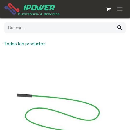
Ir al contenido
Todos los productos