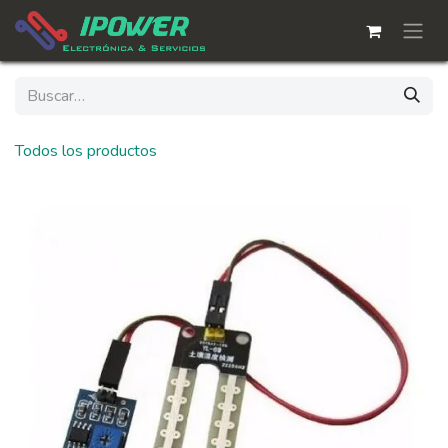
Ir al contenido
Todos los productos