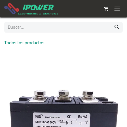
Ir al contenido
Todos los productos