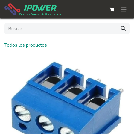
Ir al contenido
Todos los productos