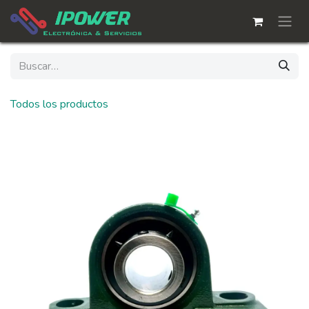
Ir al contenido
Todos los productos